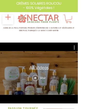
CRÈMES SOLAIRES ROUCOU
- 100% Végétales !
SOINS DE LA PEAU, PARFUMS, PRODUITS D'ENTRETIEN 100 % NATURELS ET VÉGÉTALIENS ET
BIEN PLUS,
FABRIQUÉ À LA MAIN À SAINT-MARTIN
All Videos
Voir
PASSION TOURNÉE