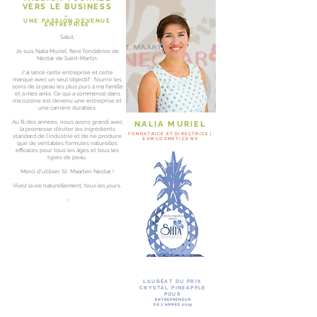
VERS LE BUSINESS
-
UNE PASSION DEVENUE
ENTREPRISE
Salut,
Je suis Nalia Muriel, fière fondatrice de
Nectar de Saint-Martin.
J'ai lancé cette entreprise et cette
marque avec un seul objectif : fournir les
soins de la peau les plus purs à ma famille
et à mes amis. Ce qui a commencé dans
ma cuisine est devenu une entreprise et
une carrière durables.
Au fil des années, nous avons grandi avec
NALIA MURIEL
la promesse d’éviter les ingrédients
FONDATRICE ET DIRECTRICE |
standard de l’industrie et de ne produire
SXM COSMETICS NV
que de véritables formules naturelles
efficaces pour tous les âges et tous les
types de peau.
Merci d’utiliser St. Maarten Nectar !
Vivez la vie naturellement, tous les jours.
-
LAURÉAT DU PRIX
CRYSTAL PINEAPPLE
POUR
ENTREPRENEUR
DE L'ANNÉE 2019