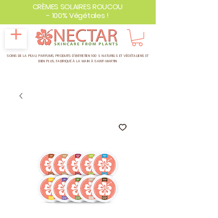
CRÈMES SOLAIRES ROUCOU
- 100% Végétales !
SOINS DE LA PEAU, PARFUMS, PRODUITS D'ENTRETIEN 100 % NATURELS ET VÉGÉTALIENS ET
BIEN PLUS,
FABRIQUÉ À LA MAIN À SAINT-MARTIN