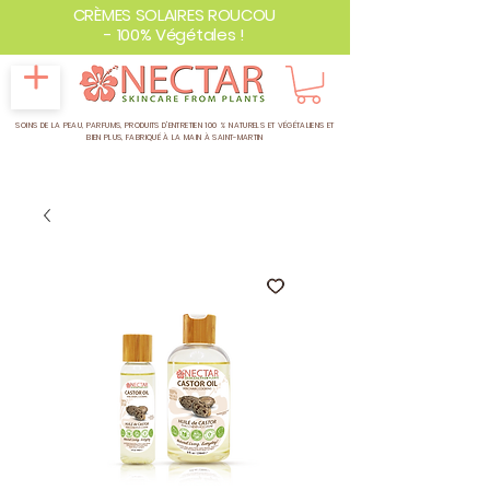
CRÈMES SOLAIRES ROUCOU
- 100% Végétales !
SOINS DE LA PEAU, PARFUMS, PRODUITS D'ENTRETIEN 100 % NATURELS ET VÉGÉTALIENS ET
BIEN PLUS,
FABRIQUÉ À LA MAIN À SAINT-MARTIN