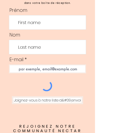
caprylate de glycéryle (et)
dans votre boîte de réception.
Glycérine, huile de Daucus
Prénom
Carota, huile de Foeniculum
Vulgare.
Nom
E-mail
Joignez-vous à notre liste d&#39;envoi
REJOIGNEZ NOTRE
COMMUNAUTÉ NECTAR