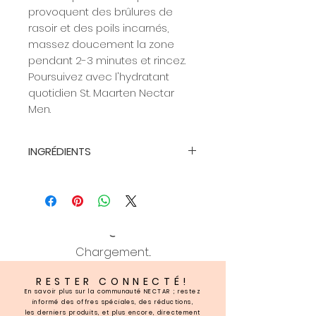
provoquent des brûlures de
rasoir et des poils incarnés,
massez doucement la zone
pendant 2-3 minutes et rincez.
Poursuivez avec l'hydratant
quotidien St. Maarten Nectar
Men.
INGRÉDIENTS
Ingrédients : Aqua, huile de
Prunus Amygdalus Dulcis
(amande douce), huile de
Persea Gratissima (avocat), fruit
de Butyrospermum Parkii (beurre
Chargement...
de karité), cire émulsifiante,
acide stéarique, coquilles de
RESTER CONNECTÉ!
noix, tocophérol (vitamine E),
En savoir plus sur la communauté NECTAR ; restez
acide caprylhydroxamique (et)
informé des offres spéciales, des réductions,
les derniers produits, et plus encore, directement