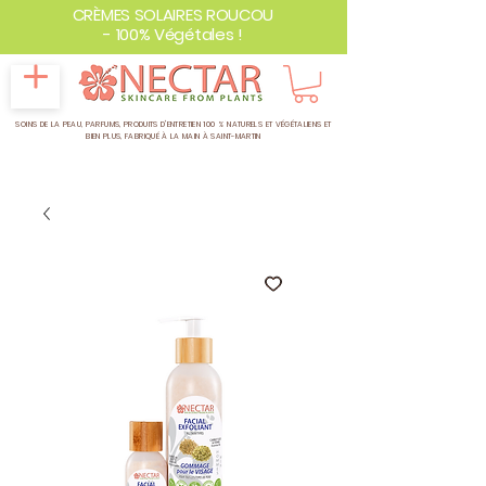
CRÈMES SOLAIRES ROUCOU
- 100% Végétales !
SOINS DE LA PEAU, PARFUMS, PRODUITS D'ENTRETIEN 100 % NATURELS ET VÉGÉTALIENS ET
BIEN PLUS,
FABRIQUÉ À LA MAIN À SAINT-MARTIN