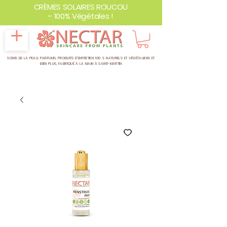
CRÈMES SOLAIRES ROUCOU
- 100% Végétales !
SOINS DE LA PEAU, PARFUMS, PRODUITS D'ENTRETIEN 100 % NATURELS ET VÉGÉTALIENS ET
BIEN PLUS,
FABRIQUÉ À LA MAIN À SAINT-MARTIN