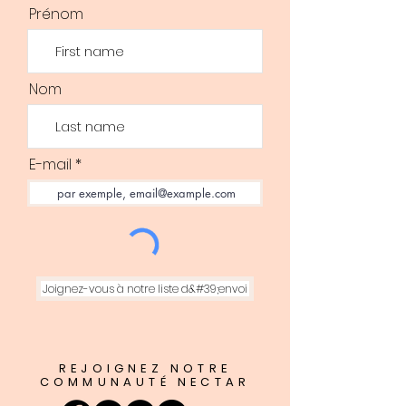
améliorer votre bien-être de
Prénom
manière naturelle :
Aphrodisiaque :
éveille les
sens et améliore la
circulation sanguine avec
Nom
l'ylang-ylang, le jasmin, la
rose, le gingembre, le bois de
santal et le patchouli.
Appliquez deux gouttes
E-mail
derrière vos oreilles, vos
poignets et sous vos pieds.
Anti-âge (contour des yeux) :
lissez les rides et ridules
d'expression avec l'avocat, le
jojoba, la carotte et le fenouil.
Joignez-vous à notre liste d&#39;envoi
Appliquez 1 à 2 gouttes le soir
sur la zone concernée ou
ajoutez huit gouttes pour un
soin anti-âge du visage.
REJOIGNEZ NOTRE
Antifongique et
COMMUNAUTÉ NECTAR
antibactérien :
combat