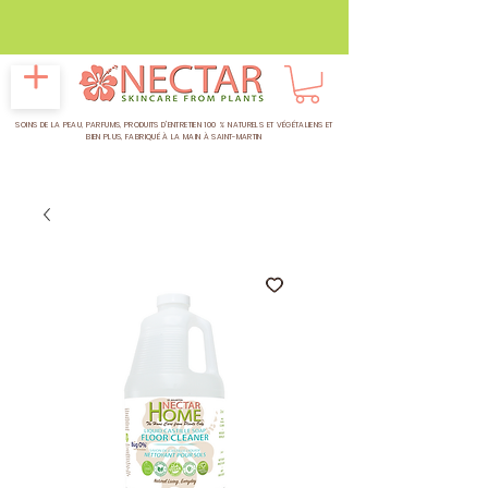
CRÈMES SOLAIRES ROUCOU
- 100% Végétales !
SOINS DE LA PEAU, PARFUMS, PRODUITS D'ENTRETIEN 100 % NATURELS ET VÉGÉTALIENS ET
BIEN PLUS,
FABRIQUÉ À LA MAIN À SAINT-MARTIN