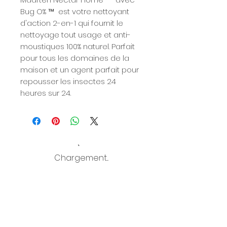
Bug O% ™ ️ est votre nettoyant
d'action 2-en-1 qui fournit le
nettoyage tout usage et anti-
moustiques 100% naturel. Parfait
pour tous les domaines de la
maison et un agent parfait pour
repousser les insectes 24
heures sur 24.
Chargement...
RESTER CONNECTÉ!
En savoir plus sur la communauté NECTAR ; restez
informé des offres spéciales, des réductions,
les derniers produits, et plus encore, directement
dans votre boîte de réception.
Prénom