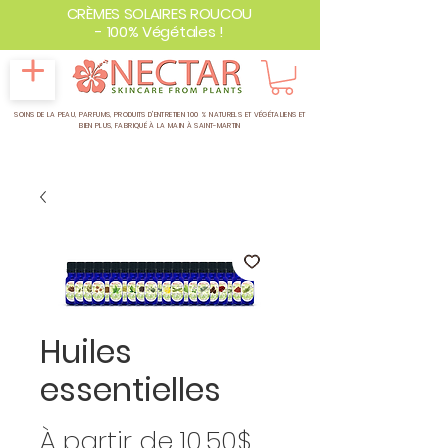
CRÈMES SOLAIRES ROUCOU
- 100% Végétales !
SOINS DE LA PEAU, PARFUMS, PRODUITS D'ENTRETIEN 100 % NATURELS ET VÉGÉTALIENS ET
BIEN PLUS,
FABRIQUÉ À LA MAIN À SAINT-MARTIN
Huiles
essentielles
Prix
À partir de
10,50$