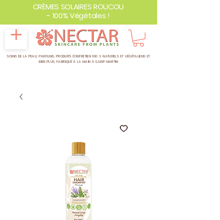
CRÈMES SOLAIRES ROUCOU
- 100% Végétales !
SOINS DE LA PEAU, PARFUMS, PRODUITS D'ENTRETIEN 100 % NATURELS ET VÉGÉTALIENS ET
BIEN PLUS,
FABRIQUÉ À LA MAIN À SAINT-MARTIN