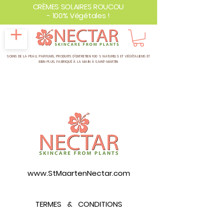
CRÈMES SOLAIRES ROUCOU
- 100% Végétales !
SOINS DE LA PEAU, PARFUMS, PRODUITS D'ENTRETIEN 100 % NATURELS ET VÉGÉTALIENS ET
BIEN PLUS,
FABRIQUÉ À LA MAIN À SAINT-MARTIN
www.StMaartenNectar.com
TERMES & CONDITIONS